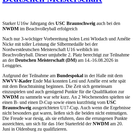
Starker U16w Jahrgang des
USC Braunschweig
auch bei den
NWDM
im Beachvolleyball erfolgreich
Nach nur 3-wöchiger Vorbereitung holen Leni Wlodach und Amélie
Nicke mit toller Leistung die Silbermedaille bei der
Nordwestdeutschen Meisterschaft U16 weiblich im
Beachvolleyball. Dieser umjubelte 2. Platz berechtigt zur Teilnahme
an der
Deutschen Meisterschaft (DM)
am 14.-16.08.2026 in
Lenggries.
Aufgrund der Teilnahme am
Bundespokal
in der Halle mit dem
NWVV-Kader
Ende Mai konnten Leni und Amélie erst sehr spät
mit dem Beachtraining beginnen. Die Zeit sich gemeinsam
einzuspielen und auch genügend Punkte für die Qualifikation zur
NWDM
zu sammeln war sehr kurz. An 2 Wochenenden spielten sie
einen B- und einen D-Cup sowie einen kurzfristig vom
USC
Braunschweig
ausgerichteten U17-Cup. Auch wenn die Ergebnisse
nicht besonders gut waren, ließen sich die beiden nicht entmutigen.
Die Freude war riesig, als sie erfuhren, dass die errungenen Punkte
ausreichten, um sich für das 16er Starterfeld der
NWDM
am 20.
Juni in Oldenburg zu qualifizieren.