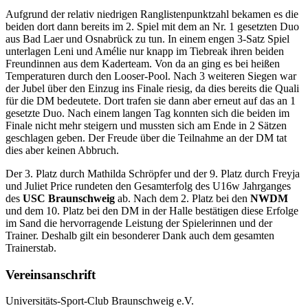
Aufgrund der relativ niedrigen Ranglistenpunktzahl bekamen es die
beiden dort dann bereits im 2. Spiel mit dem an Nr. 1 gesetzten Duo
aus Bad Laer und Osnabrück zu tun. In einem engen 3-Satz Spiel
unterlagen Leni und Amélie nur knapp im Tiebreak ihren beiden
Freundinnen aus dem Kaderteam. Von da an ging es bei heißen
Temperaturen durch den Looser-Pool. Nach 3 weiteren Siegen war
der Jubel über den Einzug ins Finale riesig, da dies bereits die Quali
für die DM bedeutete. Dort trafen sie dann aber erneut auf das an 1
gesetzte Duo. Nach einem langen Tag konnten sich die beiden im
Finale nicht mehr steigern und mussten sich am Ende in 2 Sätzen
geschlagen geben. Der Freude über die Teilnahme an der DM tat
dies aber keinen Abbruch.
Der 3. Platz durch Mathilda Schröpfer und der 9. Platz durch Freyja
und Juliet Price rundeten den Gesamterfolg des U16w Jahrganges
des
USC Braunschweig
ab. Nach dem 2. Platz bei den
NWDM
und dem 10. Platz bei den DM in der Halle bestätigen diese Erfolge
im Sand die hervorragende Leistung der Spielerinnen und der
Trainer. Deshalb gilt ein besonderer Dank auch dem gesamten
Trainerstab.
Vereinsanschrift
Universitäts-Sport-Club Braunschweig e.V.