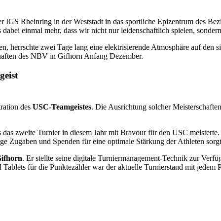
 IGS Rheinring in der Weststadt in das sportliche Epizentrum des Be
dabei einmal mehr, dass wir nicht nur leidenschaftlich spielen, sonde
en, herrschte zwei Tage lang eine elektrisierende Atmosphäre auf den s
rschaften des NBV in Gifhorn Anfang Dezember.
geist
ration des
USC-Teamgeistes
. Die Ausrichtung solcher Meisterschaften
its das zweite Turnier in diesem Jahr mit Bravour für den USC meistert
e Zugaben und Spenden für eine optimale Stärkung der Athleten sorgte,
Gifhorn
. Er stellte seine digitale Turniermanagement-Technik zur Verf
 Tablets für die Punktezähler war der aktuelle Turnierstand mit jedem 