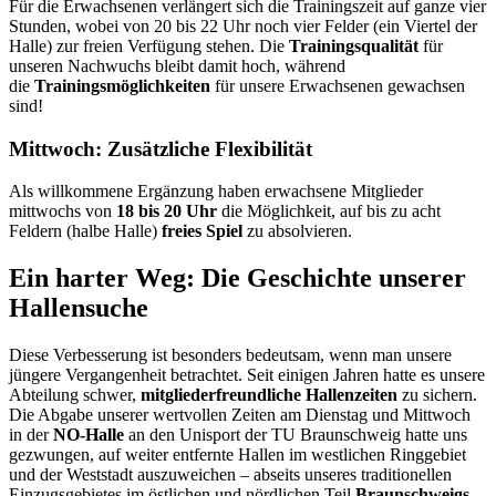
Für die Erwachsenen verlängert sich die Trainingszeit auf ganze vier
Stunden, wobei von 20 bis 22 Uhr noch vier Felder (ein Viertel der
Halle) zur freien Verfügung stehen. Die
Trainingsqualität
für
unseren Nachwuchs bleibt damit hoch, während
die
Trainingsmöglichkeiten
für unsere Erwachsenen gewachsen
sind!
Mittwoch: Zusätzliche Flexibilität
Als willkommene Ergänzung haben erwachsene Mitglieder
mittwochs von
18 bis 20 Uhr
die Möglichkeit, auf bis zu acht
Feldern (halbe Halle)
freies Spiel
zu absolvieren.
Ein harter Weg: Die Geschichte unserer
Hallensuche
Diese Verbesserung ist besonders bedeutsam, wenn man unsere
jüngere Vergangenheit betrachtet. Seit einigen Jahren hatte es unsere
Abteilung schwer,
mitgliederfreundliche Hallenzeiten
zu sichern.
Die Abgabe unserer wertvollen Zeiten am Dienstag und Mittwoch
in der
NO-Halle
an den Unisport der TU Braunschweig hatte uns
gezwungen, auf weiter entfernte Hallen im westlichen Ringgebiet
und der Weststadt auszuweichen – abseits unseres traditionellen
Einzugsgebietes im östlichen und nördlichen Teil
Braunschweigs
.