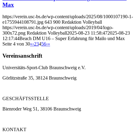
Max
https://verein.usc-bs.de/wp-content/uploads/2025/08/1000107190-1-
e1755944108791.jpg
643
900
Redaktion Volleyball
https://verein.usc-bs.de/wp-content/uploads/2019/04/logo-
300x72.png
Redaktion Volleyball
2025-08-23 11:58:47
2025-08-23
12:17:44
Beach DM U16 – Super Erfahrung für Mailo und Max
Seite 4 von 30
«
‹
2
3
4
5
6
›
»
Vereinsanschrift
Universitäts-Sport-Club Braunschweig e.V.
Görlitzstraße 35, 38124 Braunschweig
GESCHÄFTSSTELLE
Bienroder Weg 51, 38106 Braunschweig
KONTAKT